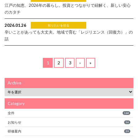
江戸の知恵、2026年の暮らし。投資とつながりで紐解く、新しい安心
のカタチ
2026.01.26
知りたいを括る
辛いことがあっても大丈夫。地域で育む「レジリエンス（回復力）」の
話
1
2
3
›
»
Archive
Category
全件
164
お知らせ
56
研修案内
20